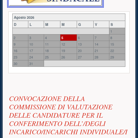
Agosto 2026
D
L
M
M
G
V
S
1
2
3
4
5
6
7
8
9
10
11
12
13
14
15
16
17
18
19
20
21
22
23
24
25
26
27
28
29
30
31
Contenuto principale
CONVOCAZIONE DELLA
COMMISSIONE DI VALUTAZIONE
DELLE CANDIDATURE PER IL
CONFERIMENTO DELL’/DEGLI
INCARICO/INCARICHI INDIVIDUALE/I