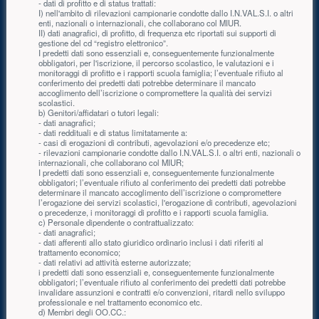
- dati di profitto e di status trattati:
I) nell'ambito di rilevazioni campionarie condotte dallo I.N.VAL.S.I. o altri
enti, nazionali o internazionali, che collaborano col MIUR.
II) dati anagrafici, di profitto, di frequenza etc riportati sui supporti di
gestione del cd “registro elettronico”.
I predetti dati sono essenziali e, conseguentemente funzionalmente
obbligatori, per l'iscrizione, il percorso scolastico, le valutazioni e i
monitoraggi di profitto e i rapporti scuola famiglia; l’eventuale rifiuto al
conferimento dei predetti dati potrebbe determinare il mancato
accoglimento dell’iscrizione o compromettere la qualità dei servizi
scolastici.
b) Genitori/affidatari o tutori legali:
- dati anagrafici;
- dati reddituali e di status limitatamente a:
- casi di erogazioni di contributi, agevolazioni e/o precedenze etc;
- rilevazioni campionarie condotte dallo I.N.VAL.S.I. o altri enti, nazionali o
internazionali, che collaborano col MIUR;
I predetti dati sono essenziali e, conseguentemente funzionalmente
obbligatori; l’eventuale rifiuto al conferimento dei predetti dati potrebbe
determinare il mancato accoglimento dell’iscrizione o compromettere
l’erogazione dei servizi scolastici, l'erogazione di contributi, agevolazioni
o precedenze, i monitoraggi di profitto e i rapporti scuola famiglia.
c) Personale dipendente o contrattualizzato:
- dati anagrafici;
- dati afferenti allo stato giuridico ordinario inclusi i dati riferiti al
trattamento economico;
- dati relativi ad attività esterne autorizzate;
i predetti dati sono essenziali e, conseguentemente funzionalmente
obbligatori; l’eventuale rifiuto al conferimento dei predetti dati potrebbe
invalidare assunzioni e contratti e/o convenzioni, ritardi nello sviluppo
professionale e nel trattamento economico etc.
d) Membri degli OO.CC.: