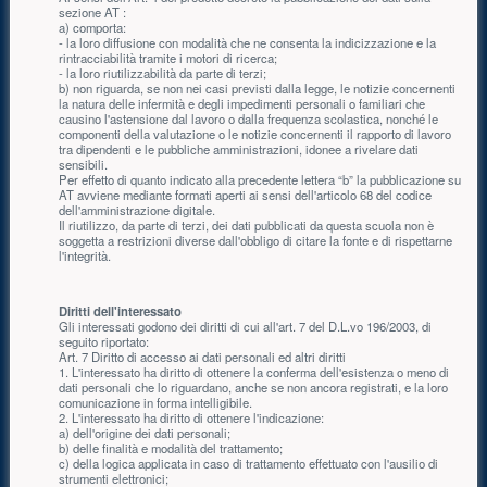
sezione AT :
a) comporta:
- la loro diffusione con modalità che ne consenta la indicizzazione e la
rintracciabilità tramite i motori di ricerca;
- la loro riutilizzabilità da parte di terzi;
b) non riguarda, se non nei casi previsti dalla legge, le notizie concernenti
la natura delle infermità e degli impedimenti personali o familiari che
causino l'astensione dal lavoro o dalla frequenza scolastica, nonché le
componenti della valutazione o le notizie concernenti il rapporto di lavoro
tra dipendenti e le pubbliche amministrazioni, idonee a rivelare dati
sensibili.
Per effetto di quanto indicato alla precedente lettera “b” la pubblicazione su
AT avviene mediante formati aperti ai sensi dell'articolo 68 del codice
dell'amministrazione digitale.
Il riutilizzo, da parte di terzi, dei dati pubblicati da questa scuola non è
soggetta a restrizioni diverse dall'obbligo di citare la fonte e di rispettarne
l'integrità.
Diritti dell'interessato
Gli interessati godono dei diritti di cui all'art. 7 del D.L.vo 196/2003, di
seguito riportato:
Art. 7 Diritto di accesso ai dati personali ed altri diritti
1. L'interessato ha diritto di ottenere la conferma dell'esistenza o meno di
dati personali che lo riguardano, anche se non ancora registrati, e la loro
comunicazione in forma intelligibile.
2. L'interessato ha diritto di ottenere l'indicazione:
a) dell'origine dei dati personali;
b) delle finalità e modalità del trattamento;
c) della logica applicata in caso di trattamento effettuato con l'ausilio di
strumenti elettronici;