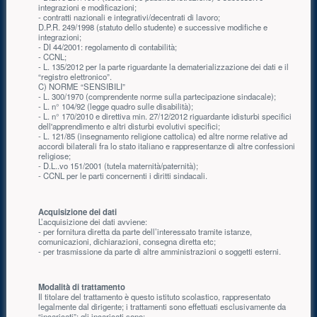
integrazioni e modificazioni;
- contratti nazionali e integrativi/decentrati di lavoro;
D.P.R. 249/1998 (statuto dello studente) e successive modifiche e
integrazioni;
- DI 44/2001: regolamento di contabilità;
- CCNL;
- L. 135/2012 per la parte riguardante la dematerializzazione dei dati e il
“registro elettronico”.
C) NORME “SENSIBILI”
- L. 300/1970 (comprendente norme sulla partecipazione sindacale);
- L. n° 104/92 (legge quadro sulle disabilità);
- L. n° 170/2010 e direttiva min. 27/12/2012 riguardante idisturbi specifici
dell'apprendimento e altri disturbi evolutivi specifici;
- L. 121/85 (insegnamento religione cattolica) ed altre norme relative ad
accordi bilaterali fra lo stato italiano e rappresentanze di altre confessioni
religiose;
- D.L..vo 151/2001 (tutela maternità/paternità);
- CCNL per le parti concernenti i diritti sindacali.
Acquisizione dei dati
L’acquisizione dei dati avviene:
- per fornitura diretta da parte dell’interessato tramite istanze,
comunicazioni, dichiarazioni, consegna diretta etc;
- per trasmissione da parte di altre amministrazioni o soggetti esterni.
Modalità di trattamento
Il titolare del trattamento è questo istituto scolastico, rappresentato
legalmente dal dirigente; i trattamenti sono effettuati esclusivamente da
“incaricati”; gli incaricati sono: