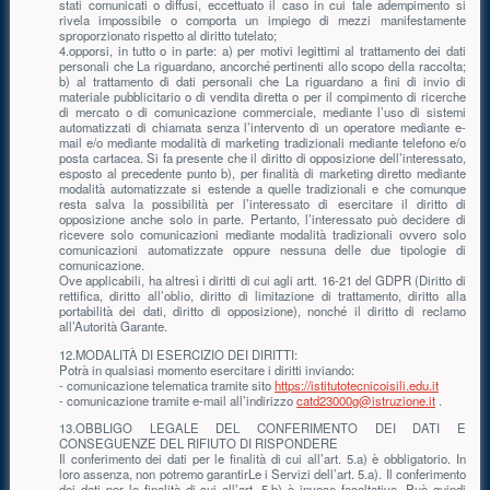
stati comunicati o diffusi, eccettuato il caso in cui tale adempimento si
rivela impossibile o comporta un impiego di mezzi manifestamente
sproporzionato rispetto al diritto tutelato;
4.opporsi, in tutto o in parte: a) per motivi legittimi al trattamento dei dati
personali che La riguardano, ancorché pertinenti allo scopo della raccolta;
b) al trattamento di dati personali che La riguardano a fini di invio di
materiale pubblicitario o di vendita diretta o per il compimento di ricerche
di mercato o di comunicazione commerciale, mediante l’uso di sistemi
automatizzati di chiamata senza l’intervento di un operatore mediante e-
mail e/o mediante modalità di marketing tradizionali mediante telefono e/o
posta cartacea. Si fa presente che il diritto di opposizione dell’interessato,
esposto al precedente punto b), per finalità di marketing diretto mediante
modalità automatizzate si estende a quelle tradizionali e che comunque
resta salva la possibilità per l’interessato di esercitare il diritto di
opposizione anche solo in parte. Pertanto, l’interessato può decidere di
ricevere solo comunicazioni mediante modalità tradizionali ovvero solo
comunicazioni automatizzate oppure nessuna delle due tipologie di
comunicazione.
Ove applicabili, ha altresì i diritti di cui agli artt. 16-21 del GDPR (Diritto di
rettifica, diritto all’oblio, diritto di limitazione di trattamento, diritto alla
portabilità dei dati, diritto di opposizione), nonché il diritto di reclamo
all’Autorità Garante.
12.MODALITÀ DI ESERCIZIO DEI DIRITTI:
Potrà in qualsiasi momento esercitare i diritti inviando:
- comunicazione telematica tramite sito
https://istitutotecnicoisili.edu.it
- comunicazione tramite e-mail all’indirizzo
catd23000g@istruzione.it
.
13.OBBLIGO LEGALE DEL CONFERIMENTO DEI DATI E
CONSEGUENZE DEL RIFIUTO DI RISPONDERE
Il conferimento dei dati per le finalità di cui all’art. 5.a) è obbligatorio. In
loro assenza, non potremo garantirLe i Servizi dell’art. 5.a). Il conferimento
dei dati per le finalità di cui all’art. 5.b) è invece facoltativo. Può quindi