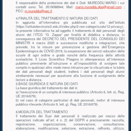
Il responsabile della protezione dei dati è Dott. MUREDDU MARIO i cui
contatti sono: Tel. 3519088944; Mail:
mario.mureddu.dpo@gmail.com
;
PEC:
m.mureddu@pec.it
4.FINALITÀ DEL TRATTAMENTO E NATURA DEI DATI
In aggiunta all’informativa già pubblicata sul sito dell’Istituto
(https://istitutotecnicoisili.edu.it/index.php/2-non-categorizzato/12-privacy),
la presente informativa ha ad oggetto il trattamento di dati personali degli
alunni del l’ITCG “G. Zappa” per finalità di didattica a distanza, in
conseguenza del DECRETO DEL PRESIDENTE DEL CONSIGLIO DEI
MINISTRI 4 marzo 2020 e successive modifiche e integrazioni, che
prevede, tra le misure per prevenzione e gestione dell’Emergenza
Epidemiologica da COVID-2019, la sospensione dei servizi educativi delle
scuole di ogni ordine e grado nonché della frequenza delle attività
scolastiche. Il Liceo Scientifico Pitagora in ottemperanza all’interesse
pubblico preminente all’istruzione e all’impossibilità di svolgere tale
compito in qualsiasi altro modo meno intrusivo per la vita privata e la tutela
dei dati personali degli studenti, tratterà i dati personali degli alunni
strettamente necessari per assolvere alla funzione di svolgimento delle
lezioni a distanza.
5.BASE GIURIDICA E NATURA DEI DATI
La base giuridica del trattamento dei dati è:
a) l'esecuzione di un compito di interesse pubblico (Articolo 6, lett. e), Reg.
UE 2016/679);
b) nel caso di categorie particolari di dati personali, motivi di interesse
pubblico rilevante (Articolo 9, lett. g), Reg. UE 2016/679).
6.MODALITÀ DEL TRATTAMENTO
Il trattamento dei Suoi dati personali è realizzato per mezzo delle
operazioni indicate all’art. 4 n. 2) del GDPR e precisamente: raccolta,
registrazione, organizzazione, conservazione, consultazione,
elaborazione, modificazione, selezione, estrazione, raffronto, utilizzo,