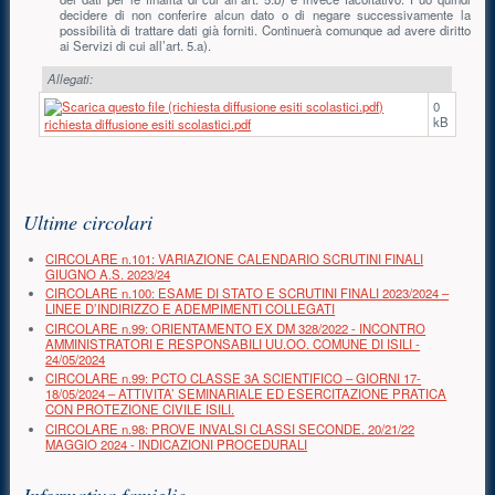
decidere di non conferire alcun dato o di negare successivamente la
possibilità di trattare dati già forniti. Continuerà comunque ad avere diritto
ai Servizi di cui all’art. 5.a).
Allegati:
0
kB
richiesta diffusione esiti scolastici.pdf
Risorse aggiuntive (colonna di destra)
Ultime circolari
CIRCOLARE n.101: VARIAZIONE CALENDARIO SCRUTINI FINALI
GIUGNO A.S. 2023/24
CIRCOLARE n.100: ESAME DI STATO E SCRUTINI FINALI 2023/2024 –
LINEE D’INDIRIZZO E ADEMPIMENTI COLLEGATI
CIRCOLARE n.99: ORIENTAMENTO EX DM 328/2022 - INCONTRO
AMMINISTRATORI E RESPONSABILI UU.OO. COMUNE DI ISILI -
24/05/2024
CIRCOLARE n.99: PCTO CLASSE 3A SCIENTIFICO – GIORNI 17-
18/05/2024 – ATTIVITA’ SEMINARIALE ED ESERCITAZIONE PRATICA
CON PROTEZIONE CIVILE ISILI.
CIRCOLARE n.98: PROVE INVALSI CLASSI SECONDE. 20/21/22
MAGGIO 2024 - INDICAZIONI PROCEDURALI
Informativa famiglie