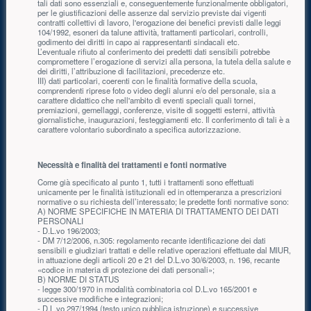
tali dati sono essenziali e, conseguentemente funzionalmente obbligatori,
per le giustificazioni delle assenze dal servizio previste dai vigenti
contratti collettivi di lavoro, l'erogazione dei benefici previsti dalle leggi
104/1992, esoneri da talune attività, trattamenti particolari, controlli,
godimento dei diritti in capo ai rappresentanti sindacali etc.
L’eventuale rifiuto al conferimento dei predetti dati sensibili potrebbe
compromettere l’erogazione di servizi alla persona, la tutela della salute e
dei diritti, l’attribuzione di facilitazioni, precedenze etc.
III) dati particolari, coerenti con le finalità formative della scuola,
comprendenti riprese foto o video degli alunni e/o del personale, sia a
carattere didattico che nell'ambito di eventi speciali quali tornei,
premiazioni, gemellaggi, conferenze, visite di soggetti esterni, attività
giornalistiche, inaugurazioni, festeggiamenti etc. Il conferimento di tali è a
carattere volontario subordinato a specifica autorizzazione.
Necessità e finalità dei trattamenti e fonti normative
Come già specificato al punto 1, tutti i trattamenti sono effettuati
unicamente per le finalità istituzionali ed in ottemperanza a prescrizioni
normative o su richiesta dell’interessato; le predette fonti normative sono:
A) NORME SPECIFICHE IN MATERIA DI TRATTAMENTO DEI DATI
PERSONALI
- D.L.vo 196/2003;
- DM 7/12/2006, n.305: regolamento recante identificazione dei dati
sensibili e giudiziari trattati e delle relative operazioni effettuate dal MIUR,
in attuazione degli articoli 20 e 21 del D.L.vo 30/6/2003, n. 196, recante
«codice in materia di protezione dei dati personali»;
B) NORME DI STATUS
- legge 300/1970 in modalità combinatoria col D.L.vo 165/2001 e
successive modifiche e integrazioni;
- D.L.vo 297/1994 (testo unico pubblica istruzione) e successive