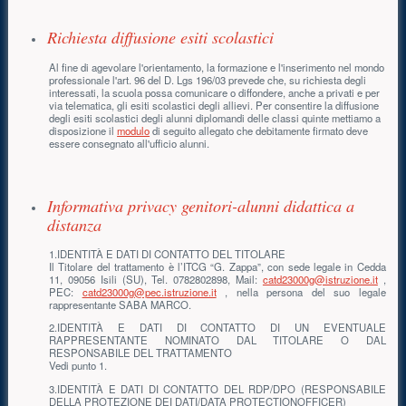
Richiesta diffusione esiti scolastici
Al fine di agevolare l'orientamento, la formazione e l'inserimento nel mondo
professionale l'art. 96 del D. Lgs 196/03 prevede che, su richiesta degli
interessati, la scuola possa comunicare o diffondere, anche a privati e per
via telematica, gli esiti scolastici degli allievi. Per consentire la diffusione
degli esiti scolastici degli alunni diplomandi delle classi quinte mettiamo a
disposizione il
modulo
di seguito allegato che debitamente firmato deve
essere consegnato all'ufficio alunni.
Informativa privacy genitori-alunni didattica a
distanza
1.IDENTITÀ E DATI DI CONTATTO DEL TITOLARE
Il Titolare del trattamento è l’ITCG “G. Zappa”, con sede legale in Cedda
11, 09056 Isili (SU), Tel. 0782802898, Mail:
catd23000g@istruzione.it
,
PEC:
catd23000g@pec.istruzione.it
, nella persona del suo legale
rappresentante SABA MARCO.
2.IDENTITÀ E DATI DI CONTATTO DI UN EVENTUALE
RAPPRESENTANTE NOMINATO DAL TITOLARE O DAL
RESPONSABILE DEL TRATTAMENTO
Vedi punto 1.
3.IDENTITÀ E DATI DI CONTATTO DEL RDP/DPO (RESPONSABILE
DELLA PROTEZIONE DEI DATI/DATA PROTECTIONOFFICER)