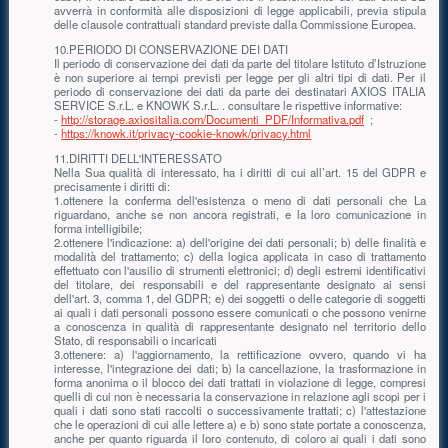
avverrà in conformità alle disposizioni di legge applicabili, previa stipula
delle clausole contrattuali standard previste dalla Commissione Europea.
10.PERIODO DI CONSERVAZIONE DEI DATI
Il periodo di conservazione dei dati da parte del titolare Istituto d’Istruzione
è non superiore ai tempi previsti per legge per gli altri tipi di dati. Per il
periodo di conservazione dei dati da parte dei destinatari AXIOS ITALIA
SERVICE S.r.L. e KNOWK S.r.L. . consultare le rispettive informative:
-
http://storage.axiositalia.com/Documenti_PDF/Informativa.pdf
;
-
https://knowk.it/privacy-cookie-knowk/privacy.html
11.DIRITTI DELL'INTERESSATO
Nella Sua qualità di interessato, ha i diritti di cui all’art. 15 del GDPR e
precisamente i diritti di:
1.ottenere la conferma dell'esistenza o meno di dati personali che La
riguardano, anche se non ancora registrati, e la loro comunicazione in
forma intelligibile;
2.ottenere l'indicazione: a) dell'origine dei dati personali; b) delle finalità e
modalità del trattamento; c) della logica applicata in caso di trattamento
effettuato con l'ausilio di strumenti elettronici; d) degli estremi identificativi
del titolare, dei responsabili e del rappresentante designato ai sensi
dell'art. 3, comma 1, del GDPR; e) dei soggetti o delle categorie di soggetti
ai quali i dati personali possono essere comunicati o che possono venirne
a conoscenza in qualità di rappresentante designato nel territorio dello
Stato, di responsabili o incaricati
3.ottenere: a) l'aggiornamento, la rettificazione ovvero, quando vi ha
interesse, l'integrazione dei dati; b) la cancellazione, la trasformazione in
forma anonima o il blocco dei dati trattati in violazione di legge, compresi
quelli di cui non è necessaria la conservazione in relazione agli scopi per i
quali i dati sono stati raccolti o successivamente trattati; c) l'attestazione
che le operazioni di cui alle lettere a) e b) sono state portate a conoscenza,
anche per quanto riguarda il loro contenuto, di coloro ai quali i dati sono