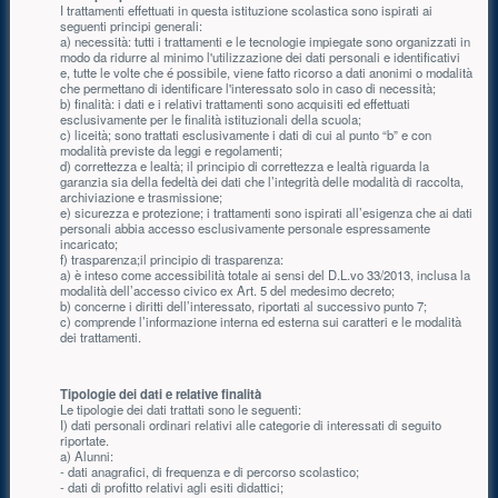
I trattamenti effettuati in questa istituzione scolastica sono ispirati ai
seguenti principi generali:
a) necessità: tutti i trattamenti e le tecnologie impiegate sono organizzati in
modo da ridurre al minimo l'utilizzazione dei dati personali e identificativi
e, tutte le volte che é possibile, viene fatto ricorso a dati anonimi o modalità
che permettano di identificare l'interessato solo in caso di necessità;
b) finalità: i dati e i relativi trattamenti sono acquisiti ed effettuati
esclusivamente per le finalità istituzionali della scuola;
c) liceità; sono trattati esclusivamente i dati di cui al punto “b” e con
modalità previste da leggi e regolamenti;
d) correttezza e lealtà; il principio di correttezza e lealtà riguarda la
garanzia sia della fedeltà dei dati che l’integrità delle modalità di raccolta,
archiviazione e trasmissione;
e) sicurezza e protezione; i trattamenti sono ispirati all’esigenza che ai dati
personali abbia accesso esclusivamente personale espressamente
incaricato;
f) trasparenza;il principio di trasparenza:
a) è inteso come accessibilità totale ai sensi del D.L.vo 33/2013, inclusa la
modalità dell’accesso civico ex Art. 5 del medesimo decreto;
b) concerne i diritti dell’interessato, riportati al successivo punto 7;
c) comprende l’informazione interna ed esterna sui caratteri e le modalità
dei trattamenti.
Tipologie dei dati e relative finalità
Le tipologie dei dati trattati sono le seguenti:
I) dati personali ordinari relativi alle categorie di interessati di seguito
riportate.
a) Alunni:
- dati anagrafici, di frequenza e di percorso scolastico;
- dati di profitto relativi agli esiti didattici;