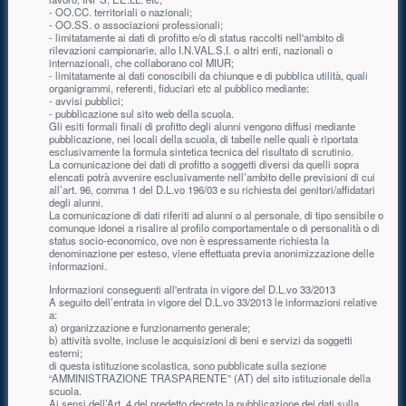
- OO.CC. territoriali o nazionali;
- OO.SS. o associazioni professionali;
- limitatamente ai dati di profitto e/o di status raccolti nell'ambito di
rilevazioni campionarie, allo I.N.VAL.S.I. o altri enti, nazionali o
internazionali, che collaborano col MIUR;
- limitatamente ai dati conoscibili da chiunque e di pubblica utilità, quali
organigrammi, referenti, fiduciari etc al pubblico mediante:
- avvisi pubblici;
- pubblicazione sul sito web della scuola.
Gli esiti formali finali di profitto degli alunni vengono diffusi mediante
pubblicazione, nei locali della scuola, di tabelle nelle quali è riportata
esclusivamente la formula sintetica tecnica del risultato di scrutinio.
La comunicazione dei dati di profitto a soggetti diversi da quelli sopra
elencati potrà avvenire esclusivamente nell’ambito delle previsioni di cui
all’art. 96, comma 1 del D.L.vo 196/03 e su richiesta dei genitori/affidatari
degli alunni.
La comunicazione di dati riferiti ad alunni o al personale, di tipo sensibile o
comunque idonei a risalire al profilo comportamentale o di personalità o di
status socio-economico, ove non è espressamente richiesta la
denominazione per esteso, viene effettuata previa anonimizzazione delle
informazioni.
Informazioni conseguenti all'entrata in vigore del D.L.vo 33/2013
A seguito dell’entrata in vigore del D.L.vo 33/2013 le informazioni relative
a:
a) organizzazione e funzionamento generale;
b) attività svolte, incluse le acquisizioni di beni e servizi da soggetti
esterni;
di questa istituzione scolastica, sono pubblicate sulla sezione
“AMMINISTRAZIONE TRASPARENTE” (AT) del sito istituzionale della
scuola.
Ai sensi dell’Art. 4 del predetto decreto la pubblicazione dei dati sulla