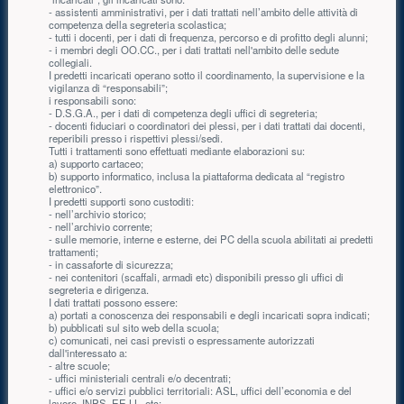
- assistenti amministrativi, per i dati trattati nell’ambito delle attività di
competenza della segreteria scolastica;
- tutti i docenti, per i dati di frequenza, percorso e di profitto degli alunni;
- i membri degli OO.CC., per i dati trattati nell'ambito delle sedute
collegiali.
I predetti incaricati operano sotto il coordinamento, la supervisione e la
vigilanza di “responsabili”;
i responsabili sono:
- D.S.G.A., per i dati di competenza degli uffici di segreteria;
- docenti fiduciari o coordinatori dei plessi, per i dati trattati dai docenti,
reperibili presso i rispettivi plessi/sedi.
Tutti i trattamenti sono effettuati mediante elaborazioni su:
a) supporto cartaceo;
b) supporto informatico, inclusa la piattaforma dedicata al “registro
elettronico”.
I predetti supporti sono custoditi:
- nell’archivio storico;
- nell’archivio corrente;
- sulle memorie, interne e esterne, dei PC della scuola abilitati ai predetti
trattamenti;
- in cassaforte di sicurezza;
- nei contenitori (scaffali, armadi etc) disponibili presso gli uffici di
segreteria e dirigenza.
I dati trattati possono essere:
a) portati a conoscenza dei responsabili e degli incaricati sopra indicati;
b) pubblicati sul sito web della scuola;
c) comunicati, nei casi previsti o espressamente autorizzati
dall'interessato a:
- altre scuole;
- uffici ministeriali centrali e/o decentrati;
- uffici e/o servizi pubblici territoriali: ASL, uffici dell’economia e del
lavoro, INPS, EE.LL. etc;