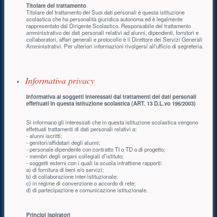
Titolare del trattamento
Titolare del trattamento dei Suoi dati personali è questa istituzione
scolastica che ha personalità giuridica autonoma ed è legalmente
rappresentato dal Dirigente Scolastico. Responsabile del trattamento
amministrativo dei dati personali relativi ad alunni, dipendenti, fornitori e
collaboratori, affari generali e protocollo è il Direttore dei Servizi Generali
Amministrativi. Per ulteriori informazioni rivolgersi all'ufficio di segreteria.
Informativa privacy
Informativa ai soggetti interessati dai trattamenti dei dati personali
effettuati in questa istituzione scolastica (ART. 13 D.L.vo 196/2003)
Si informano gli interessati che in questa istituzione scolastica vengono
effettuati trattamenti di dati personali relativi a:
- alunni iscritti;
- genitori/affidatari degli alunni;
- personale dipendente con contratto TI o TD o di progetto;
- membri degli organi collegiali d’istituto;
- soggetti esterni con i quali la scuola intrattiene rapporti:
a) di fornitura di beni e/o servizi;
b) di collaborazione inter-istituzionale;
c) in regime di convenzione o accordo di rete;
d) di partecipazione e comunicazione istituzionale.
Principi ispiratori