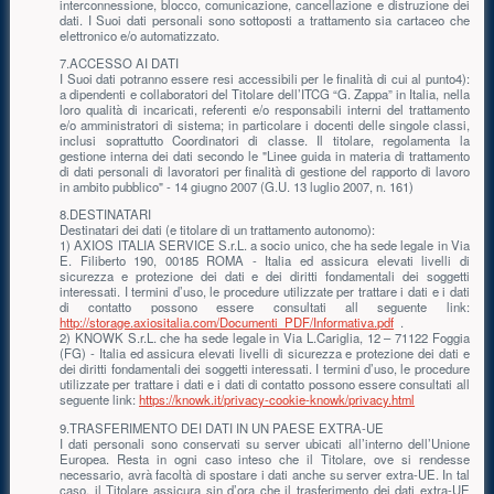
interconnessione, blocco, comunicazione, cancellazione e distruzione dei
dati. I Suoi dati personali sono sottoposti a trattamento sia cartaceo che
elettronico e/o automatizzato.
7.ACCESSO AI DATI
I Suoi dati potranno essere resi accessibili per le finalità di cui al punto4):
a dipendenti e collaboratori del Titolare dell’ITCG “G. Zappa” in Italia, nella
loro qualità di incaricati, referenti e/o responsabili interni del trattamento
e/o amministratori di sistema; in particolare i docenti delle singole classi,
inclusi soprattutto Coordinatori di classe. Il titolare, regolamenta la
gestione interna dei dati secondo le "Linee guida in materia di trattamento
di dati personali di lavoratori per finalità di gestione del rapporto di lavoro
in ambito pubblico" - 14 giugno 2007 (G.U. 13 luglio 2007, n. 161)
8.DESTINATARI
Destinatari dei dati (e titolare di un trattamento autonomo):
1) AXIOS ITALIA SERVICE S.r.L. a socio unico, che ha sede legale in Via
E. Filiberto 190, 00185 ROMA - Italia ed assicura elevati livelli di
sicurezza e protezione dei dati e dei diritti fondamentali dei soggetti
interessati. I termini d’uso, le procedure utilizzate per trattare i dati e i dati
di contatto possono essere consultati all seguente link:
http://storage.axiositalia.com/Documenti_PDF/Informativa.pdf
.
2) KNOWK S.r.L. che ha sede legale in Via L.Cariglia, 12 – 71122 Foggia
(FG) - Italia ed assicura elevati livelli di sicurezza e protezione dei dati e
dei diritti fondamentali dei soggetti interessati. I termini d’uso, le procedure
utilizzate per trattare i dati e i dati di contatto possono essere consultati all
seguente link:
https://knowk.it/privacy-cookie-knowk/privacy.html
9.TRASFERIMENTO DEI DATI IN UN PAESE EXTRA-UE
I dati personali sono conservati su server ubicati all’interno dell’Unione
Europea. Resta in ogni caso inteso che il Titolare, ove si rendesse
necessario, avrà facoltà di spostare i dati anche su server extra-UE. In tal
caso, il Titolare assicura sin d’ora che il trasferimento dei dati extra-UE