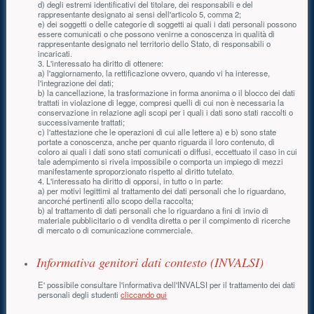
d) degli estremi identificativi del titolare, dei responsabili e del
rappresentante designato ai sensi dell'articolo 5, comma 2;
e) dei soggetti o delle categorie di soggetti ai quali i dati personali possono
essere comunicati o che possono venirne a conoscenza in qualità di
rappresentante designato nel territorio dello Stato, di responsabili o
incaricati.
3. L'interessato ha diritto di ottenere:
a) l'aggiornamento, la rettificazione ovvero, quando vi ha interesse,
l'integrazione dei dati;
b) la cancellazione, la trasformazione in forma anonima o il blocco dei dati
trattati in violazione di legge, compresi quelli di cui non è necessaria la
conservazione in relazione agli scopi per i quali i dati sono stati raccolti o
successivamente trattati;
c) l'attestazione che le operazioni di cui alle lettere a) e b) sono state
portate a conoscenza, anche per quanto riguarda il loro contenuto, di
coloro ai quali i dati sono stati comunicati o diffusi, eccettuato il caso in cui
tale adempimento si rivela impossibile o comporta un impiego di mezzi
manifestamente sproporzionato rispetto al diritto tutelato.
4. L'interessato ha diritto di opporsi, in tutto o in parte:
a) per motivi legittimi al trattamento dei dati personali che lo riguardano,
ancorché pertinenti allo scopo della raccolta;
b) al trattamento di dati personali che lo riguardano a fini di invio di
materiale pubblicitario o di vendita diretta o per il compimento di ricerche
di mercato o di comunicazione commerciale.
Informativa genitori dati contesto (INVALSI)
E' possibile consultare l'informativa dell'INVALSI per il trattamento dei dati
personali degli studenti
cliccando qui