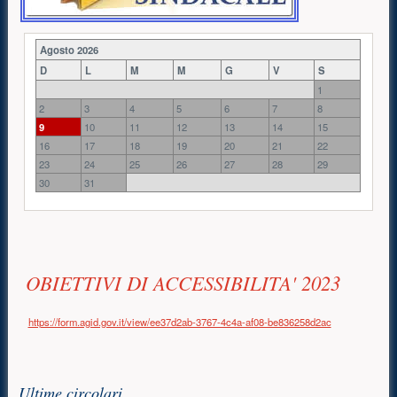
Agosto 2026
D
L
M
M
G
V
S
1
2
3
4
5
6
7
8
9
10
11
12
13
14
15
16
17
18
19
20
21
22
23
24
25
26
27
28
29
30
31
Contenuto principale
OBIETTIVI DI ACCESSIBILITA' 2023
https://form.agid.gov.it/view/ee37d2ab-3767-4c4a-af08-be836258d2ac
Risorse aggiuntive (colonna di destra)
Ultime circolari